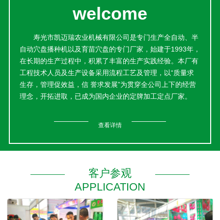
welcome
寿光市凯迈瑞农业机械有限公司是专门生产全自动、半
自动穴盘播种机以及育苗穴盘的专门厂家，始建于1993年，
在长期的生产过程中，积累了丰富的生产实践经验。本厂有
工程技术人员及生产设备采用流程工艺及管理，以“质量求
生存，管理促效益，信 誉求发展”为贯穿全公司上下的经营
理念，开拓进取，已成为国内企业的定牌加工定点厂家。
本公司产品销售网络遍布各地，产品经国家质量监督检
验中心检验合格；荣获中国保护消费者权益信 誉品牌、中国
查看详情
中轻产品质量保 障中心质量保 证产品、全 国市场消费者放
心购物可信产品等荣誉称号；并由中国中轻产品质量保 障中
心认定为“中国著 名品牌重点推广企业”。目前产品已畅销国
内多地。
客户参观
并与国内外大型园艺公司缔结良好的长期合作伙伴关
APPLICATION
系。这里交通便利，信息发达，这里蔬菜种植历史悠久，生
产的产品贴近菜农，通过推广使用，采纳菜农的种植要求，
改进模具装备和生产工艺，增加产品强度，延长产品使用寿