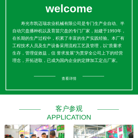
welcome
寿光市凯迈瑞农业机械有限公司是专门生产全自动、半
自动穴盘播种机以及育苗穴盘的专门厂家，始建于1993年，
在长期的生产过程中，积累了丰富的生产实践经验。本厂有
工程技术人员及生产设备采用流程工艺及管理，以“质量求
生存，管理促效益，信 誉求发展”为贯穿全公司上下的经营
理念，开拓进取，已成为国内企业的定牌加工定点厂家。
本公司产品销售网络遍布各地，产品经国家质量监督检
验中心检验合格；荣获中国保护消费者权益信 誉品牌、中国
查看详情
中轻产品质量保 障中心质量保 证产品、全 国市场消费者放
心购物可信产品等荣誉称号；并由中国中轻产品质量保 障中
心认定为“中国著 名品牌重点推广企业”。目前产品已畅销国
内多地。
客户参观
并与国内外大型园艺公司缔结良好的长期合作伙伴关
APPLICATION
系。这里交通便利，信息发达，这里蔬菜种植历史悠久，生
产的产品贴近菜农，通过推广使用，采纳菜农的种植要求，
改进模具装备和生产工艺，增加产品强度，延长产品使用寿