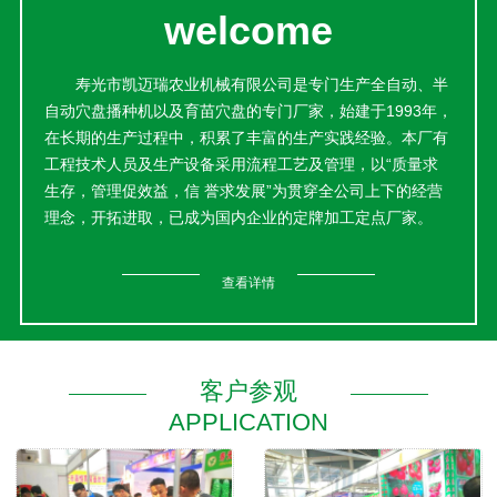
welcome
寿光市凯迈瑞农业机械有限公司是专门生产全自动、半
自动穴盘播种机以及育苗穴盘的专门厂家，始建于1993年，
在长期的生产过程中，积累了丰富的生产实践经验。本厂有
工程技术人员及生产设备采用流程工艺及管理，以“质量求
生存，管理促效益，信 誉求发展”为贯穿全公司上下的经营
理念，开拓进取，已成为国内企业的定牌加工定点厂家。
本公司产品销售网络遍布各地，产品经国家质量监督检
验中心检验合格；荣获中国保护消费者权益信 誉品牌、中国
查看详情
中轻产品质量保 障中心质量保 证产品、全 国市场消费者放
心购物可信产品等荣誉称号；并由中国中轻产品质量保 障中
心认定为“中国著 名品牌重点推广企业”。目前产品已畅销国
内多地。
客户参观
并与国内外大型园艺公司缔结良好的长期合作伙伴关
APPLICATION
系。这里交通便利，信息发达，这里蔬菜种植历史悠久，生
产的产品贴近菜农，通过推广使用，采纳菜农的种植要求，
改进模具装备和生产工艺，增加产品强度，延长产品使用寿