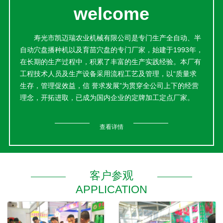
welcome
寿光市凯迈瑞农业机械有限公司是专门生产全自动、半
自动穴盘播种机以及育苗穴盘的专门厂家，始建于1993年，
在长期的生产过程中，积累了丰富的生产实践经验。本厂有
工程技术人员及生产设备采用流程工艺及管理，以“质量求
生存，管理促效益，信 誉求发展”为贯穿全公司上下的经营
理念，开拓进取，已成为国内企业的定牌加工定点厂家。
本公司产品销售网络遍布各地，产品经国家质量监督检
验中心检验合格；荣获中国保护消费者权益信 誉品牌、中国
查看详情
中轻产品质量保 障中心质量保 证产品、全 国市场消费者放
心购物可信产品等荣誉称号；并由中国中轻产品质量保 障中
心认定为“中国著 名品牌重点推广企业”。目前产品已畅销国
内多地。
客户参观
并与国内外大型园艺公司缔结良好的长期合作伙伴关
APPLICATION
系。这里交通便利，信息发达，这里蔬菜种植历史悠久，生
产的产品贴近菜农，通过推广使用，采纳菜农的种植要求，
改进模具装备和生产工艺，增加产品强度，延长产品使用寿